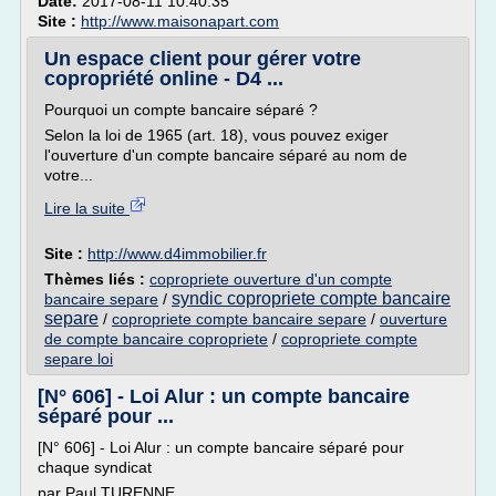
Date:
2017-08-11 10:40:35
Site :
http://www.maisonapart.com
Un espace client pour gérer votre
copropriété online - D4 ...
Pourquoi un compte bancaire séparé ?
Selon la loi de 1965 (art. 18), vous pouvez exiger
l'ouverture d'un compte bancaire séparé au nom de
votre...
Lire la suite
Site :
http://www.d4immobilier.fr
Thèmes liés :
copropriete ouverture d'un compte
syndic copropriete compte bancaire
bancaire separe
/
separe
/
copropriete compte bancaire separe
/
ouverture
de compte bancaire copropriete
/
copropriete compte
separe loi
[N° 606] - Loi Alur : un compte bancaire
séparé pour ...
[N° 606] - Loi Alur : un compte bancaire séparé pour
chaque syndicat
par Paul TURENNE