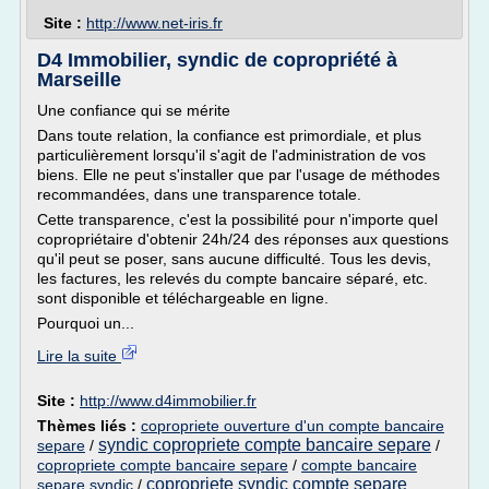
Site :
http://www.net-iris.fr
D4 Immobilier, syndic de copropriété à
Marseille
Une confiance qui se mérite
Dans toute relation, la confiance est primordiale, et plus
particulièrement lorsqu'il s'agit de l'administration de vos
biens. Elle ne peut s'installer que par l'usage de méthodes
recommandées, dans une transparence totale.
Cette transparence, c'est la possibilité pour n'importe quel
copropriétaire d'obtenir 24h/24 des réponses aux questions
qu'il peut se poser, sans aucune difficulté. Tous les devis,
les factures, les relevés du compte bancaire séparé, etc.
sont disponible et téléchargeable en ligne.
Pourquoi un...
Lire la suite
Site :
http://www.d4immobilier.fr
Thèmes liés :
copropriete ouverture d'un compte bancaire
syndic copropriete compte bancaire separe
separe
/
/
copropriete compte bancaire separe
/
compte bancaire
copropriete syndic compte separe
separe syndic
/