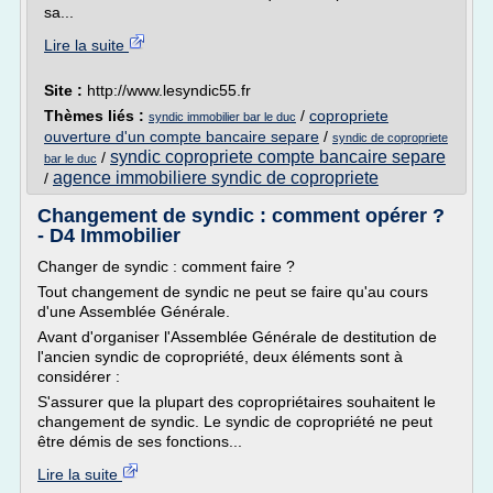
sa...
Lire la suite
Site :
http://www.lesyndic55.fr
Thèmes liés :
/
copropriete
syndic immobilier bar le duc
ouverture d'un compte bancaire separe
/
syndic de copropriete
syndic copropriete compte bancaire separe
/
bar le duc
agence immobiliere syndic de copropriete
/
Changement de syndic : comment opérer ?
- D4 Immobilier
Changer de syndic : comment faire ?
Tout changement de syndic ne peut se faire qu'au cours
d'une Assemblée Générale.
Avant d'organiser l'Assemblée Générale de destitution de
l'ancien syndic de copropriété, deux éléments sont à
considérer :
S'assurer que la plupart des copropriétaires souhaitent le
changement de syndic. Le syndic de copropriété ne peut
être démis de ses fonctions...
Lire la suite