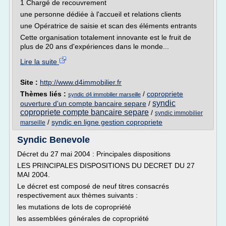
1 Chargé de recouvrement
une personne dédiée à l'accueil et relations clients
une Opératrice de saisie et scan des éléments entrants
Cette organisation totalement innovante est le fruit de
plus de 20 ans d'expériences dans le monde...
Lire la suite
Site :
http://www.d4immobilier.fr
Thèmes liés :
/
copropriete
syndic d4 immobilier marseille
syndic
ouverture d'un compte bancaire separe
/
copropriete compte bancaire separe
/
syndic immobilier
/
syndic en ligne gestion copropriete
marseille
Syndic Benevole
Décret du 27 mai 2004 : Principales dispositions
LES PRINCIPALES DISPOSITIONS DU DECRET DU 27
MAI 2004.
Le décret est composé de neuf titres consacrés
respectivement aux thèmes suivants :
les mutations de lots de copropriété
les assemblées générales de copropriété