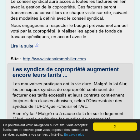
Le conseil syndical aura accès à toutes les factures en lien
avec la gestion de la copropriété. Ces factures seront
transmises au conseil lors de chaque visite sur site, suivant
des modalités à définir avec le conseil syndical.
Nous engageons à respecter le budget prévisionnel annuel
voté par la copropriété, à réaliser les appels de fonds de
travaux spécifiques, en accord avec le...
Lire la suite
Site :
http://www.intesaimmobilier.com
Les syndics de copropriété augmentent
encore leurs tarifs ...
Les mauvaises pratiques ont la vie dure. Malgré la loi Alur,
les principaux syndics de copropriété continuent de
facturer des tarifs excessifs et leurs contrats contiennent
toujours des clauses abusives, selon l'Observatoire des
syndics de l'UFC-Que -Choisir et l'Arc.
Rien n'y fait! Malgré ou à cause de la loi sur le logement
(Alur), votée en février, les syndics de copropriété...
En poursuivant votre navigation sur ce site, vous acceptez
X
Lire la suite
l'utilisation de cookies pour vous proposer des contenus et
services adaptés à vos centres d'intérêts.
En savoir plus