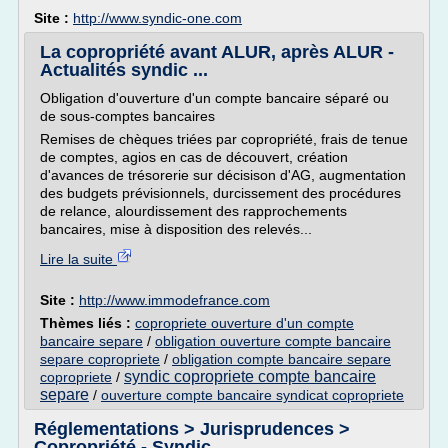
Site :
http://www.syndic-one.com
La copropriété avant ALUR, après ALUR -
Actualités syndic ...
Obligation d'ouverture d'un compte bancaire séparé ou
de sous-comptes bancaires
Remises de chèques triées par copropriété, frais de tenue
de comptes, agios en cas de découvert, création
d'avances de trésorerie sur décisison d'AG, augmentation
des budgets prévisionnels, durcissement des procédures
de relance, alourdissement des rapprochements
bancaires, mise à disposition des relevés...
Lire la suite
Site :
http://www.immodefrance.com
Thèmes liés :
copropriete ouverture d'un compte
bancaire separe
/
obligation ouverture compte bancaire
separe copropriete
/
obligation compte bancaire separe
syndic copropriete compte bancaire
copropriete
/
separe
/
ouverture compte bancaire syndicat copropriete
Réglementations > Jurisprudences >
Copropriété - Syndic ...