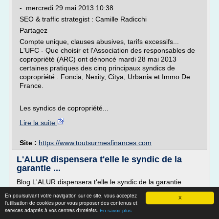
- mercredi 29 mai 2013 10:38
SEO & traffic strategist : Camille Radicchi
Partagez
Compte unique, clauses abusives, tarifs excessifs...
L'UFC - Que choisir et l'Association des responsables de
copropriété (ARC) ont dénoncé mardi 28 mai 2013
certaines pratiques des cinq principaux syndics de
copropriété : Foncia, Nexity, Citya, Urbania et Immo De
France.
Les syndics de copropriété...
Lire la suite
Site :
https://www.toutsurmesfinances.com
L'ALUR dispensera t'elle le syndic de la
garantie ...
Blog L'ALUR dispensera t'elle le syndic de la garantie
financière
En poursuivant votre navigation sur ce site, vous acceptez
X
L'ALUR dispensera t'elle le syndic de la garantie financière
l'utilisation de cookies pour vous proposer des contenus et
services adaptés à vos centres d'intérêts.
En savoir plus
L'ALUR dispensera t'elle le syndic de la garantie financière