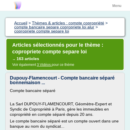
Menu
Accueil
>
Thèmes & articles : compte copropriété
>
compte bancaire separe copropriete loi alur
>
copropriete compte separe loi
Articles sélectionnés pour le thème :
copropriete compte separe loi
163 articles
→
Voir également
3 Vidéos
pour ce thème
Dupouy-Flamencourt - Compte bancaire séparé
bonnemaison ...
Compte bancaire séparé
La Sarl DUPOUY-FLAMENCOURT, Géomètre-Expert et
Syndic de Copropriété à Paris, gère les immeubles en
copropriété en compte séparé depuis 20 ans.
Le compte bancaire séparé est un compte ouvert dans une
banque au nom du syndicat...