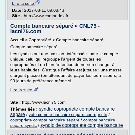
Lire la suite
Date:
2017-08-11 09:08:43
Site :
http://www.comandex.fr
Compte bancaire séparé « CNL75 -
lacnl75.com
Accueil > Copropriété > Compte bancaire séparé
Compte bancaire séparé
Les syndics ont une passion -intéressée- pour le compte
unique, celui qui regroupe l'argent de toutes les
copropriétés et on bien l'intention de ne rien changer à
leurs habitudes. C'est que l'affaire est juteuse : une masse
d'argent placée (en attendant de payer les fournisseurs, à
90 jours de préférence même si...
Lire la suite
Site :
http://www.lacnl75.com
syndic copropriete compte bancaire
Thèmes liés :
separe
/
vote compte bancaire separe copropriete
/
copropriete compte bancaire separe
/
compte bancaire
syndic de copropriete compte bancaire
separe syndic
/