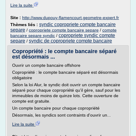
Lire la suite
Site :
http://www.dupouy-flamencourt.geometre-expert.fr
syndic copropriete compte bancaire
Thèmes liés :
separe
/
copropriete compte bancaire separe
/
compte
copropriete syndic compte
bancaire separe syndic
/
separe
syndic de copropriete compte bancaire
/
Copropriété : le compte bancaire séparé
est désormais ...
Ouvrir un compte bancaire offshore
Copropriété : le compte bancaire séparé est désormais
obligatoire
Selon la loi Alur, le syndic doit ouvrir un compte bancaire
séparé pour chaque copropriété qu'il gère, sauf pour les
immeubles de moins de quinze lots. Cette ouverture de
compte est gratuite.
Un compte bancaire pour chaque copropriété
Désormais, les syndics sont contraints d'ouvrir un...
Lire la suite