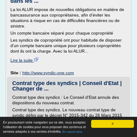
dans les ...
La loi ALUR impose de nouvelles obligations en matière de
bancassurance aux copropriétaires, afin d'éviter les
situations à risque en cas de difficultés financières ou de
sinistre.
Un compte bancaire séparé pour chaque copropriété
Les syndics de copropriété ont pour habitude de disposer
d'un compte bancaire unique pour plusieurs copropriétés
dont ils ont la charge. Avec la loi ALUR...
Lire la suite
Site :
http://www.syndic-one.com
Contrat type des syndics | Conseil d'Etat |
Changer de ...
Contrat type des syndics : Le Conseil d'Etat annule des
dispositions du nouveau contrat.
Contrat type des syndics. Le nouveau contrat type de
syndic défini par le décret N° 2015-342 du 26 Mars 2015
présentait des dispositions jugées illégales par les
En poursuivant votre navigation sur ce site, vous acceptez
X
professionnels.
l'utilisation de cookies pour vous proposer des contenus et
services adaptés à vos centres d'intérêts.
En savoir plus
Me Thomas LYON-CAENl a formulée une requête