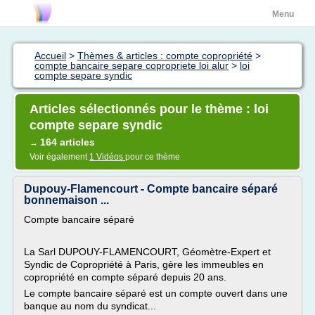
Menu
Accueil
>
Thèmes & articles : compte copropriété
>
compte bancaire separe copropriete loi alur
>
loi
compte separe syndic
Articles sélectionnés pour le thème : loi
compte separe syndic
164 articles
→
Voir également
1 Vidéos
pour ce thème
Dupouy-Flamencourt - Compte bancaire séparé
bonnemaison ...
Compte bancaire séparé
La Sarl DUPOUY-FLAMENCOURT, Géomètre-Expert et
Syndic de Copropriété à Paris, gère les immeubles en
copropriété en compte séparé depuis 20 ans.
Le compte bancaire séparé est un compte ouvert dans une
banque au nom du syndicat...