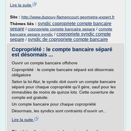
Lire la suite
Site :
http://www.dupouy-flamencourt.geometre-expert.fr
syndic copropriete compte bancaire
Thèmes liés :
separe
/
copropriete compte bancaire separe
/
compte
copropriete syndic compte
bancaire separe syndic
/
separe
syndic de copropriete compte bancaire
/
Copropriété : le compte bancaire séparé
est désormais ...
Ouvrir un compte bancaire offshore
Copropriété : le compte bancaire séparé est désormais
obligatoire
Selon la loi Alur, le syndic doit ouvrir un compte bancaire
séparé pour chaque copropriété qu'il gère, sauf pour les
immeubles de moins de quinze lots. Cette ouverture de
compte est gratuite.
Un compte bancaire pour chaque copropriété
Désormais, les syndics sont contraints d'ouvrir un...
Lire la suite