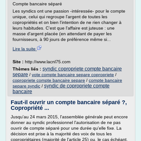
Compte bancaire séparé
Les syndics ont une passion -intéressée- pour le compte
unique, celui qui regroupe l'argent de toutes les
copropriétés et on bien l'intention de ne rien changer à
leurs habitudes. C'est que l'affaire est juteuse : une
masse d'argent placée (en attendant de payer les
fournisseurs, à 90 jours de préférence même si...
Lire la suite
Site :
http://www.lacnl75.com
syndic copropriete compte bancaire
Thèmes liés :
separe
/
vote compte bancaire separe copropriete
/
copropriete compte bancaire separe
/
compte bancaire
syndic de copropriete compte
separe syndic
/
bancaire
Faut-il ouvrir un compte bancaire séparé ?,
Copropriété ...
Jusqu'au 24 mars 2015, l'assemblée générale peut encore
donner au syndic professionnel l'autorisation de ne pas
ouvrir de compte séparé pour une durée qu'elle fixe. La
décision est prise à la majorité des voix de tous les
copropriétaires (majorité de l'article 25) ou, le cas échéant,