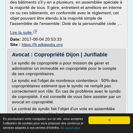
des bâtiments s'il y en a plusieurs, en assemblée spéciale à
la majorité de tous. Il gère, entretient et améliore en interne
ce ou ces bâtiments, en conformité avec le règlement; cet
objet pouvant être étendu à la majorité simple de
l'assemblée de l'ensemble. Doté de la personnalité civile ,...
Lire la suite
Date:
2017-08-04 20:53:33
Site :
https://fr.wikipedia.org
Avocat : Copropriété Dijon | Jurifiable
Le syndic de copropriété a pour mission de gérer et
administrer un immeuble en copropriété pour le compte
de ses copropriétaires.
Le syndic est l'objet de nombreux contentieux : 50% des
copropriétaires estiment que le syndic ne remplit pas
correctement son rôle. En cas de problème avec le syndic
de copropiété, il est conseillé de vous faire assister par un
avocat en copropriété.
Le contrat de syndic fait l'objet d'un vote en assemblée
générale à la majorité absolue.
En poursuivant votre navigation sur ce site, vous acceptez
La rémunération du syndic comprend des honoraires
X
l'utilisation de cookies pour vous proposer des contenus et
forfaitaires pour la gestion courante de l'immeuble
services adaptés à vos centres d'intérêts.
En savoir plus
(travaux d'entretien etc.) et...