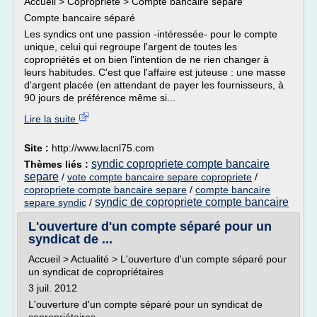
Accueil > Copropriété > Compte bancaire séparé
Compte bancaire séparé
Les syndics ont une passion -intéressée- pour le compte
unique, celui qui regroupe l'argent de toutes les
copropriétés et on bien l'intention de ne rien changer à
leurs habitudes. C'est que l'affaire est juteuse : une masse
d'argent placée (en attendant de payer les fournisseurs, à
90 jours de préférence même si...
Lire la suite
Site :
http://www.lacnl75.com
syndic copropriete compte bancaire
Thèmes liés :
separe
/
vote compte bancaire separe copropriete
/
copropriete compte bancaire separe
/
compte bancaire
syndic de copropriete compte bancaire
separe syndic
/
L'ouverture d'un compte séparé pour un
syndicat de ...
Accueil > Actualité > L'ouverture d'un compte séparé pour
un syndicat de copropriétaires
3 juil. 2012
L'ouverture d'un compte séparé pour un syndicat de