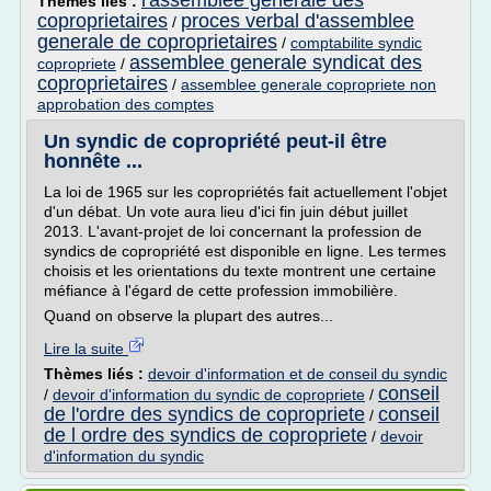
l'assemblee generale des
Thèmes liés :
coproprietaires
proces verbal d'assemblee
/
generale de coproprietaires
/
comptabilite syndic
assemblee generale syndicat des
copropriete
/
coproprietaires
/
assemblee generale copropriete non
approbation des comptes
Un syndic de copropriété peut-il être
honnête ...
La loi de 1965 sur les copropriétés fait actuellement l'objet
d'un débat. Un vote aura lieu d'ici fin juin début juillet
2013. L'avant-projet de loi concernant la profession de
syndics de copropriété est disponible en ligne. Les termes
choisis et les orientations du texte montrent une certaine
méfiance à l'égard de cette profession immobilière.
Quand on observe la plupart des autres...
Lire la suite
Thèmes liés :
devoir d'information et de conseil du syndic
conseil
/
devoir d'information du syndic de copropriete
/
de l'ordre des syndics de copropriete
conseil
/
de l ordre des syndics de copropriete
/
devoir
d'information du syndic