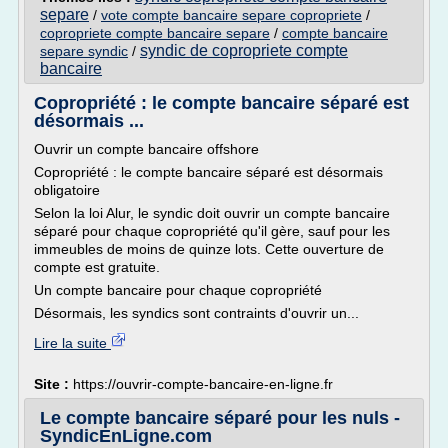
separe
/
vote compte bancaire separe copropriete
/
copropriete compte bancaire separe
/
compte bancaire
syndic de copropriete compte
separe syndic
/
bancaire
Copropriété : le compte bancaire séparé est
désormais ...
Ouvrir un compte bancaire offshore
Copropriété : le compte bancaire séparé est désormais
obligatoire
Selon la loi Alur, le syndic doit ouvrir un compte bancaire
séparé pour chaque copropriété qu'il gère, sauf pour les
immeubles de moins de quinze lots. Cette ouverture de
compte est gratuite.
Un compte bancaire pour chaque copropriété
Désormais, les syndics sont contraints d'ouvrir un...
Lire la suite
Site :
https://ouvrir-compte-bancaire-en-ligne.fr
Le compte bancaire séparé pour les nuls -
SyndicEnLigne.com