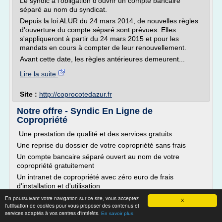
Le syndic a l'obligation d'ouvrir un compte bancaire
séparé au nom du syndicat.
Depuis la loi ALUR du 24 mars 2014, de nouvelles règles
d'ouverture du compte séparé sont prévues. Elles
s'appliqueront à partir du 24 mars 2015 et pour les
mandats en cours à compter de leur renouvellement.
Avant cette date, les règles antérieures demeurent...
Lire la suite
Site :
http://coprocotedazur.fr
Notre offre - Syndic En Ligne de
Copropriété
Une prestation de qualité et des services gratuits
Une reprise du dossier de votre copropriété sans frais
Un compte bancaire séparé ouvert au nom de votre
copropriété gratuitement
Un intranet de copropriété avec zéro euro de frais
d'installation et d'utilisation
Accès aux documents électroniques gratuit
En poursuivant votre navigation sur ce site, vous acceptez
X
l'utilisation de cookies pour vous proposer des contenus et
services adaptés à vos centres d'intérêts.
En savoir plus
Une grande transparence