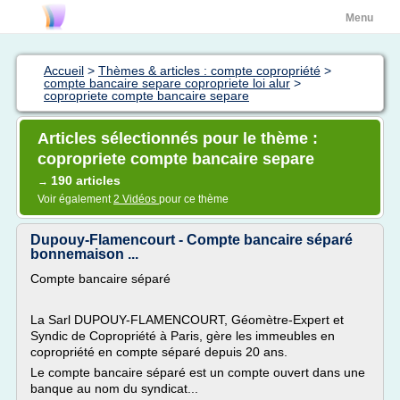
Menu
Accueil
>
Thèmes & articles : compte copropriété
>
compte bancaire separe copropriete loi alur
>
copropriete compte bancaire separe
Articles sélectionnés pour le thème :
copropriete compte bancaire separe
190 articles
→
Voir également
2 Vidéos
pour ce thème
Dupouy-Flamencourt - Compte bancaire séparé
bonnemaison ...
Compte bancaire séparé
La Sarl DUPOUY-FLAMENCOURT, Géomètre-Expert et
Syndic de Copropriété à Paris, gère les immeubles en
copropriété en compte séparé depuis 20 ans.
Le compte bancaire séparé est un compte ouvert dans une
banque au nom du syndicat...