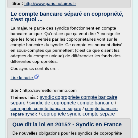
Site :
http://www.paris.notaires.fr
Le compte bancaire séparé en copropriété,
c’est quoi ...
La majeure partie des syndics fonctionnent en compte
bancaire unique. Qu'est-ce que ça veut dire ? ça signifie
que les fonds versés par les copropriétaires vont sur le
compte bancaire du syndic. Ce compte est souvent divisé
en sous-comptes qui permettent (c'est ce que disent les
adeptes du compte unique) de différencier les fonds des
différentes copropriétés.
Ces syndics sont-ils en...
Lire la suite
Site :
http://sevreetloireimmo.com
syndic copropriete compte bancaire
Thèmes liés :
separe
syndic de copropriete compte bancaire
/
/
copropriete compte bancaire separe
/
compte bancaire
copropriete syndic compte separe
separe syndic
/
Que dit la loi en 2015? - Syndic en France
De nouvelles obligations pour les syndics de copropriété