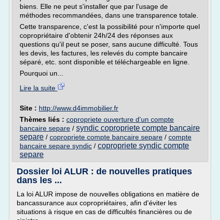
biens. Elle ne peut s'installer que par l'usage de
méthodes recommandées, dans une transparence totale.
Cette transparence, c'est la possibilité pour n'importe quel
copropriétaire d'obtenir 24h/24 des réponses aux
questions qu'il peut se poser, sans aucune difficulté. Tous
les devis, les factures, les relevés du compte bancaire
séparé, etc. sont disponible et téléchargeable en ligne.
Pourquoi un...
Lire la suite
Site :
http://www.d4immobilier.fr
Thèmes liés :
copropriete ouverture d'un compte
syndic copropriete compte bancaire
bancaire separe
/
separe
/
copropriete compte bancaire separe
/
compte
copropriete syndic compte
bancaire separe syndic
/
separe
Dossier loi ALUR : de nouvelles pratiques
dans les ...
La loi ALUR impose de nouvelles obligations en matière de
bancassurance aux copropriétaires, afin d'éviter les
situations à risque en cas de difficultés financières ou de