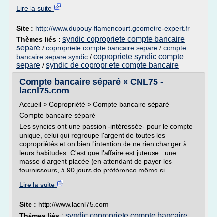
Lire la suite
Site :
http://www.dupouy-flamencourt.geometre-expert.fr
syndic copropriete compte bancaire
Thèmes liés :
separe
/
copropriete compte bancaire separe
/
compte
copropriete syndic compte
bancaire separe syndic
/
separe
syndic de copropriete compte bancaire
/
Compte bancaire séparé « CNL75 -
lacnl75.com
Accueil > Copropriété > Compte bancaire séparé
Compte bancaire séparé
Les syndics ont une passion -intéressée- pour le compte
unique, celui qui regroupe l'argent de toutes les
copropriétés et on bien l'intention de ne rien changer à
leurs habitudes. C'est que l'affaire est juteuse : une
masse d'argent placée (en attendant de payer les
fournisseurs, à 90 jours de préférence même si...
Lire la suite
Site :
http://www.lacnl75.com
syndic copropriete compte bancaire
Thèmes liés :