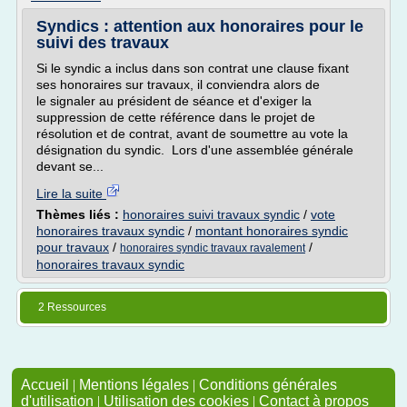
Syndics : attention aux honoraires pour le
suivi des travaux
Si le syndic a inclus dans son contrat une clause fixant
ses honoraires sur travaux, il conviendra alors de
le signaler au président de séance et d'exiger la
suppression de cette référence dans le projet de
résolution et de contrat, avant de soumettre au vote la
désignation du syndic. Lors d'une assemblée générale
devant se...
Lire la suite
Thèmes liés :
honoraires suivi travaux syndic
/
vote
honoraires travaux syndic
/
montant honoraires syndic
pour travaux
/
/
honoraires syndic travaux ravalement
honoraires travaux syndic
2 Ressources
Accueil
|
Mentions légales
|
Conditions générales
d'utilisation
|
Utilisation des cookies
|
Contact à propos