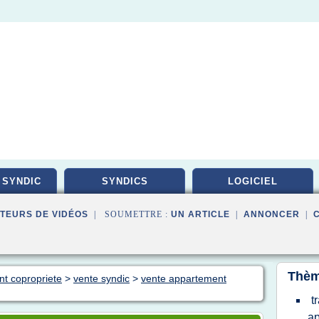
 SYNDIC
SYNDICS
LOGICIEL
TEURS DE VIDÉOS
| SOUMETTRE :
UN ARTICLE
|
ANNONCER
|
Thèm
nt copropriete
>
vente syndic
>
vente appartement
t
a