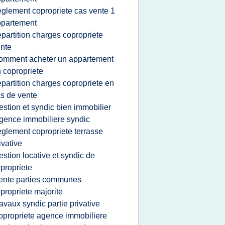
eglement copropriete cas vente 1
ppartement
epartition charges copropriete
nte
omment acheter un appartement
 copropriete
epartition charges copropriete en
s de vente
estion et syndic bien immobilier
gence immobiliere syndic
eglement copropriete terrasse
ivative
estion locative et syndic de
propriete
ente parties communes
propriete majorite
ravaux syndic partie privative
opropriete agence immobiliere