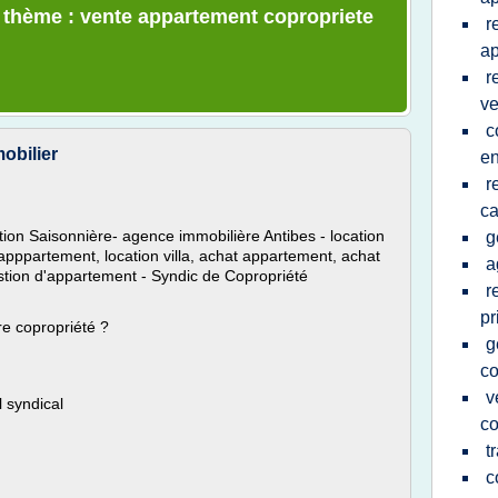
e thème : vente appartement copropriete
r
a
r
ve
c
obilier
en
r
ca
on Saisonnière- agence immobilière Antibes - location
g
 apppartement, location villa, achat appartement, achat
a
gestion d'appartement - Syndic de Copropriété
r
pr
re copropriété ?
g
co
v
l syndical
co
t
c