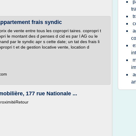
p
tr
t
appartement frais syndic
c
rix de vente entre tous les copropri taires. copropri t
a
pri le montant des d penses d cid es par l AG ou le
c
nd par le syndic apr s cette date; un tat des frais li
e
ropri t et de gestion locative vente, location d
in
m
i
.com
a
a
obilière, 177 rue Nationale ...
proximitéRetour