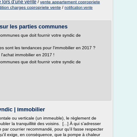
 lors d'une vente
/
vente appartement copropriete
tition charges copropriete vente
/
notification vente
 sur les parties communes
 communes que doit fournir votre syndic de
es sont les tendances pour l'immobilier en 2017 ?
l'achat immobilier en 2017 !
 communes que doit fournir votre syndic de
ndic | Immobilier
ontale ou verticale (un immeuble), le règlement de
bler la tranquillité des voisins. [...] À qui s'adresser
e par courrier recommandé, pour qu'il fasse respecter
t qu'il exige, en conséquence, que la pompe à chaleur