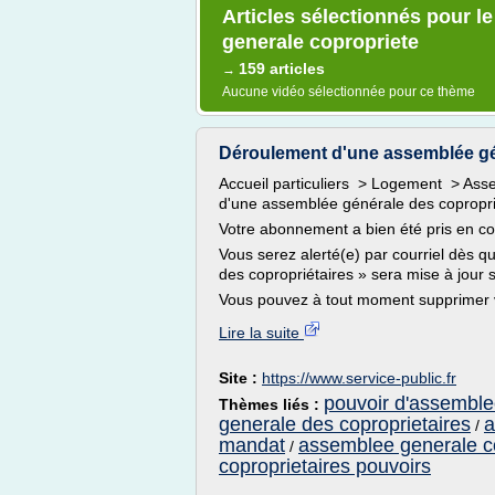
Articles sélectionnés pour 
generale copropriete
159 articles
→
Aucune vidéo sélectionnée pour ce thème
Déroulement d'une assemblée gén
Accueil particuliers > Logement > As
d'une assemblée générale des copropri
Votre abonnement a bien été pris en c
Vous serez alerté(e) par courriel dès
des copropriétaires » sera mise à jour s
Vous pouvez à tout moment supprimer v
Lire la suite
Site :
https://www.service-public.fr
pouvoir d'assemble
Thèmes liés :
generale des coproprietaires
a
/
mandat
assemblee generale co
/
coproprietaires pouvoirs