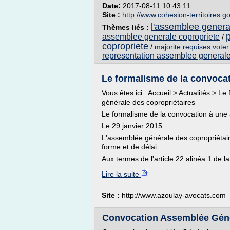
Date:
2017-08-11 10:43:11
Site :
http://www.cohesion-territoires.go
l'assemblee genera
Thèmes liés :
assemblee generale copropriete
/
copropriete
/
majorite requises vote
representation assemblee generale
Le formalisme de la convocat
Vous êtes ici : Accueil > Actualités > 
générale des copropriétaires
Le formalisme de la convocation à une
Le 29 janvier 2015
L'assemblée générale des copropriétair
forme et de délai.
Aux termes de l'article 22 alinéa 1 de la 
Lire la suite
Site :
http://www.azoulay-avocats.com
Convocation Assemblée Généra