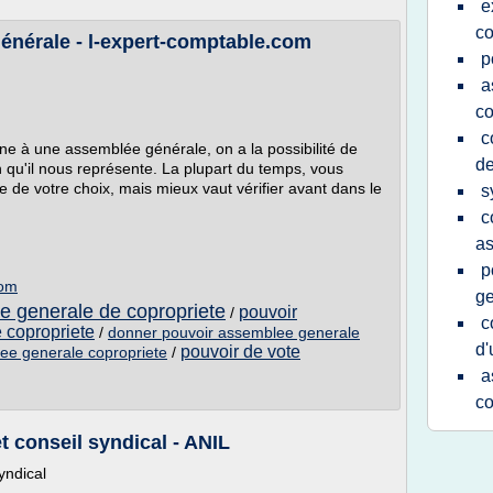
e
co
énérale - l-expert-comptable.com
p
a
co
c
e à une assemblée générale, on a la possibilité de
de
 qu'il nous représente. La plupart du temps, vous
 de votre choix, mais mieux vaut vérifier avant dans le
s
c
a
p
com
ge
e generale de copropriete
pouvoir
/
c
 copropriete
/
donner pouvoir assemblee generale
d'
pouvoir de vote
ee generale copropriete
/
a
co
t conseil syndical - ANIL
yndical