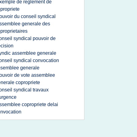
xemple de reglement de
propriete
ouvoir du conseil syndical
ssemblee generale des
proprietaires
onseil syndical pouvoir de
cision
yndic assemblee generale
onseil syndical convocation
ssemblee generale
ouvoir de vote assemblee
nerale copropriete
onseil syndical travaux
urgence
ssemblee copropriete delai
nvocation