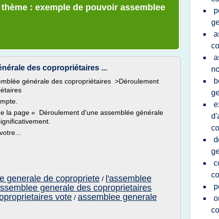
le thème : exemple de pouvoir assemblee
p
ge
a
co
a
érale des copropriétaires ...
no
b
semblée générale des copropriétaires >Déroulement
étaires
ge
ompte.
e
 que la page « Déroulement d'une assemblée générale
d'
ignificativement.
co
otre...
d
ge
c
co
e generale de copropriete
l'assemblee
/
p
ssemblee generale des coproprietaires
proprietaires vote
assemblee generale
/
o
co