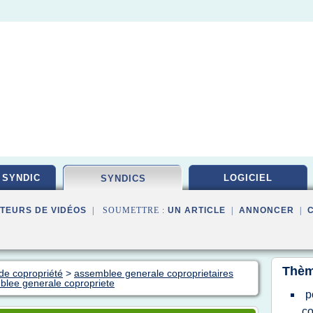
 SYNDIC
LOGICIEL
SYNDICS
TEURS DE VIDÉOS
| SOUMETTRE :
UN ARTICLE
|
ANNONCER
|
Thèm
 de copropriété
>
assemblee generale coproprietaires
blee generale copropriete
p
co