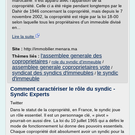
marocaine. Il est apparu avec l'apparition de la
copropriété. Celle ci a été régie pendant longtemps par le
Dahir de 1946 concernant la copropriété, mais depuis le 7
novembre 2002, la copropriété est régie par la loi 18-00
selon laquelle tous les propriétaires d'un immeuble divisé
en...
Lire la suite
Site :
http://immobilier.menara.ma
l'assemblee generale des
Thèmes liés :
coproprietaires
/
role du syndic d'immeuble
/
assemblee generale coproprietaires vote
/
syndicat des syndics d'immeubles
le syndic
/
d'immeuble
Comment caractériser le rôle du syndic -
Syndic Experts
Twitter
Dans le statut de la copropriété, en France, le syndic joue
un rôle essentiel. Il est un personnage clé, « pivot »
pourrait-on aussi dire. La loi du 10 juillet 1965 qui a défini le
mode de fonctionnement lui donne des pouvoirs essentiels.
Chaque copropriété doit absolument avoir un syndic pour la