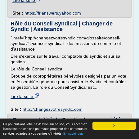
Lire la suite
Site :
https://fr.answers.yahoo.com
Rôle du Conseil Syndical | Changer de
Syndic | Assistance
" href="http://changezvotresyndic.com/glossaire/conseil-
syndical/" >conseil syndical : des missions de contrôle et
d'assistance
Elle s'exerce sur le travail comptable du syndic et sur sa
gestion.
Le rôle du Conseil syndical
Groupe de copropriétaires bénévoles désignés par un vote
en Assemblée générale pour assister le Syndic et contrôler
sa gestion. Le rôle du Conseil Syndical est...
Lire la suite
Site :
http://changezvotresyndic.com
Responsabilité du Syndic de copropriété :
En poursuivant votre navigation sur ce site, vous acceptez
gestion ...
X
l'utilisation de cookies pour vous proposer des contenus et
services adaptés à vos centres d'intérêts.
Par Laurent LATAPIE, Avocat - Modifié le 10-12-2013
En savoir plus