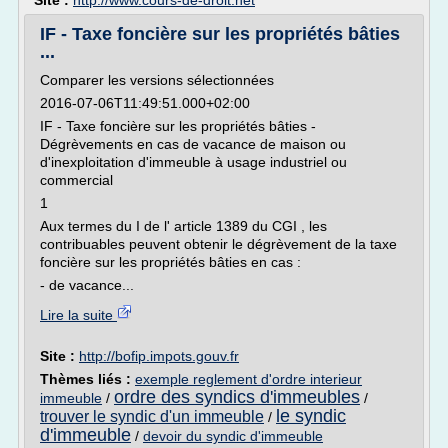
Site :
http://www.cours-de-droit.net
IF - Taxe foncière sur les propriétés bâties
...
Comparer les versions sélectionnées
2016-07-06T11:49:51.000+02:00
IF - Taxe foncière sur les propriétés bâties -
Dégrèvements en cas de vacance de maison ou
d'inexploitation d'immeuble à usage industriel ou
commercial
1
Aux termes du I de l' article 1389 du CGI , les
contribuables peuvent obtenir le dégrèvement de la taxe
foncière sur les propriétés bâties en cas :
- de vacance...
Lire la suite
Site :
http://bofip.impots.gouv.fr
Thèmes liés :
exemple reglement d'ordre interieur
ordre des syndics d'immeubles
immeuble
/
/
le syndic
trouver le syndic d'un immeuble
/
d'immeuble
/
devoir du syndic d'immeuble