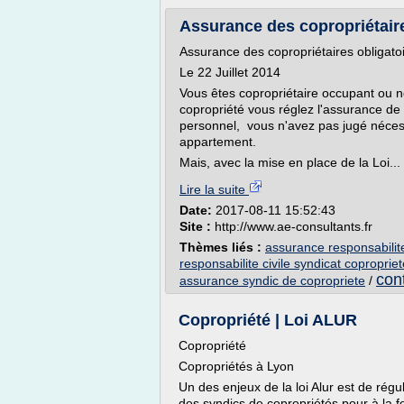
Assurance des copropriétaires
Assurance des copropriétaires obligato
Le 22 Juillet 2014
Vous êtes copropriétaire occupant ou 
copropriété vous réglez l'assurance de l
personnel, vous n'avez pas jugé néces
appartement.
Mais, avec la mise en place de la Loi...
Lire la suite
Date:
2017-08-11 15:52:43
Site :
http://www.ae-consultants.fr
Thèmes liés :
assurance responsabilite
responsabilite civile syndicat copropriet
con
assurance syndic de copropriete
/
Copropriété | Loi ALUR
Copropriété
Copropriétés à Lyon
Un des enjeux de la loi Alur est de rég
des syndics de copropriétés pour à la fo