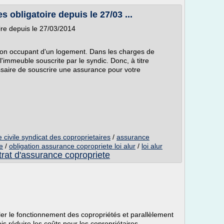
 obligatoire depuis le 27/03 ...
ire depuis le 27/03/2014
non occupant d'un logement. Dans les charges de
'immeuble souscrite par le syndic. Donc, à titre
saire de souscrire une assurance pour votre
 civile syndicat des coproprietaires
/
assurance
e
/
obligation assurance copropriete loi alur
/
loi alur
trat d'assurance copropriete
uler le fonctionnement des copropriétés et parallèlement
is réduire les coûts pour les copropriétaires