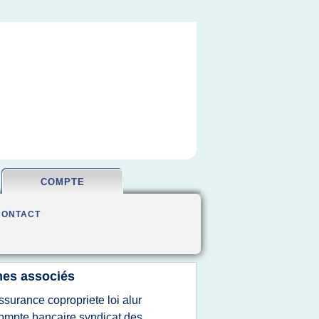
COMPTE
CONTACT
es associés
ssurance copropriete loi alur
ompte bancaire syndicat des