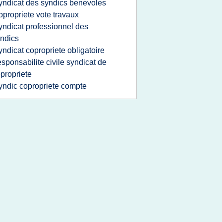
yndicat des syndics benevoles
opropriete vote travaux
yndicat professionnel des
ndics
yndicat copropriete obligatoire
esponsabilite civile syndicat de
propriete
yndic copropriete compte