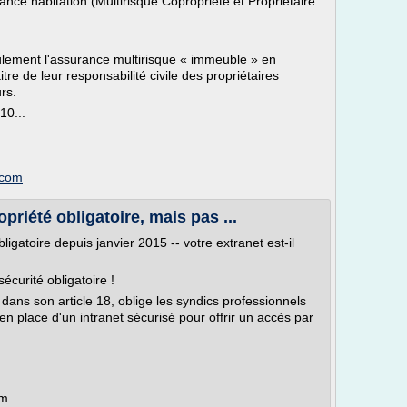
ance habitation (Multirisque Copropriété et Propriétaire
ulement l'assurance multirisque « immeuble » en
tre de leur responsabilité civile des propriétaires
rs.
10...
.com
priété obligatoire, mais pas ...
igatoire depuis janvier 2015 -- votre extranet est-il
écurité obligatoire !
 dans son article 18, oblige les syndics professionnels
en place d'un intranet sécurisé pour offrir un accès par
om