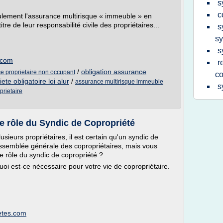
s
c
ulement l'assurance multirisque « immeuble » en
tre de leur responsabilité civile des propriétaires...
s
sy
s
.com
r
/
obligation assurance
ce proprietaire non occupant
co
te obligatoire loi alur
/
assurance multirisque immeuble
s
prietaire
le rôle du Syndic de Copropriété
ieurs propriétaires, il est certain qu'un syndic de
 assemblée générale des copropriétaires, mais vous
 rôle du syndic de copropriété ?
uoi est-ce nécessaire pour votre vie de copropriétaire.
ietes.com