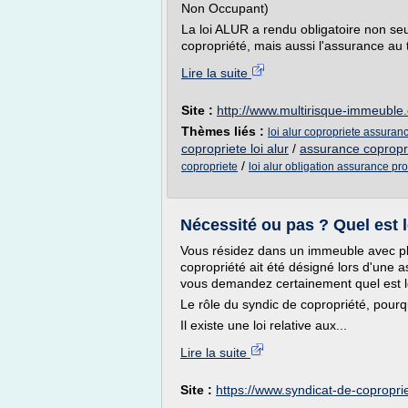
Non Occupant)
La loi ALUR a rendu obligatoire non se
copropriété, mais aussi l'assurance au ti
Lire la suite
Site :
http://www.multirisque-immeuble
Thèmes liés :
loi alur copropriete assuran
copropriete loi alur
/
assurance coproprie
/
copropriete
loi alur obligation assurance pro
Nécessité ou pas ? Quel est 
Vous résidez dans un immeuble avec plus
copropriété ait été désigné lors d'une
vous demandez certainement quel est le
Le rôle du syndic de copropriété, pourq
Il existe une loi relative aux...
Lire la suite
Site :
https://www.syndicat-de-copropr