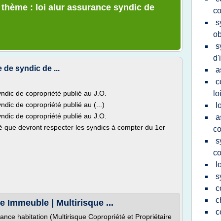
 thème : loi alur assurance syndic de
co
s
ob
s
d
e de syndic de ...
a
c
syndic de copropriété publié au J.O.
lo
yndic de copropriété publié au (...)
l
syndic de copropriété publié au J.O.
a
té que devront respecter les syndics à compter du 1er
co
s
co
l
s
c
c
 Immeuble | Multirisque ...
c
ance habitation (Multirisque Copropriété et Propriétaire