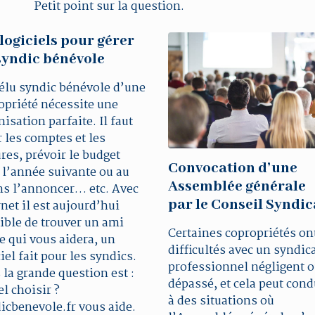
Petit point sur la question.
logiciels pour gérer
syndic bénévole
 élu syndic bénévole d’une
opriété nécessite une
isation parfaite. Il faut
r les comptes et les
ures, prévoir le budget
Convocation d’une
 l’année suivante ou au
Assemblée générale
s l’annoncer… etc. Avec
par le Conseil Syndic
rnet il est aujourd’hui
ible de trouver un ami
Certaines copropriétés on
le qui vous aidera, un
difficultés avec un syndic
iel fait pour les syndics.
professionnel négligent 
 la grande question est :
dépassé, et cela peut cond
l choisir ?
à des situations où
icbenevole.fr vous aide.