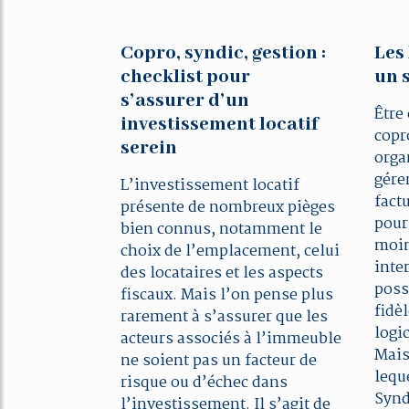
Copro, syndic, gestion :
Les 
checklist pour
un 
s’assurer d’un
Être
investissement locatif
copr
serein
organ
gére
L’investissement locatif
fact
présente de nombreux pièges
pour
bien connus, notamment le
moin
choix de l’emplacement, celui
inte
des locataires et les aspects
poss
fiscaux. Mais l’on pense plus
fidè
rarement à s’assurer que les
logic
acteurs associés à l’immeuble
Mais
ne soient pas un facteur de
leque
risque ou d’échec dans
Synd
l’investissement. Il s’agit de