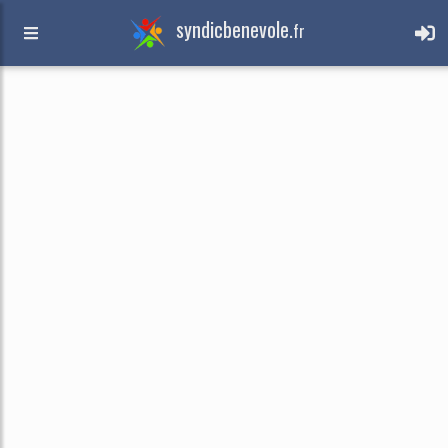
syndicbenevole.
fr