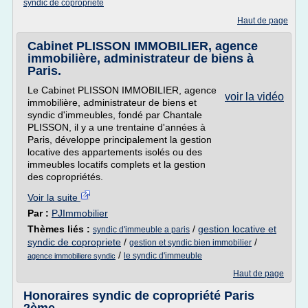
syndic de copropriete
Haut de page
Cabinet PLISSON IMMOBILIER, agence
immobilière, administrateur de biens à
Paris.
Le Cabinet PLISSON IMMOBILIER, agence
voir la vidéo
immobilière, administrateur de biens et
syndic d'immeubles, fondé par Chantale
PLISSON, il y a une trentaine d'années à
Paris, développe principalement la gestion
locative des appartements isolés ou des
immeubles locatifs complets et la gestion
des copropriétés.
Voir la suite
Par :
PJImmobilier
Thèmes liés :
/
gestion locative et
syndic d'immeuble a paris
syndic de copropriete
/
/
gestion et syndic bien immobilier
/
le syndic d'immeuble
agence immobiliere syndic
Haut de page
Honoraires syndic de copropriété Paris