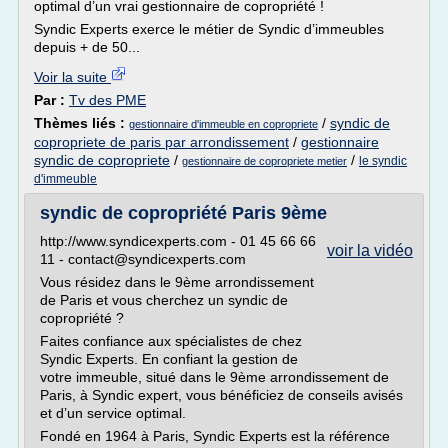
optimal d’un vrai gestionnaire de copropriété !
Syndic Experts exerce le métier de Syndic d’immeubles
depuis + de 50...
Voir la suite
Par :
Tv des PME
Thèmes liés :
/
syndic de
gestionnaire d'immeuble en copropriete
copropriete de paris par arrondissement
/
gestionnaire
syndic de copropriete
/
/
le syndic
gestionnaire de copropriete metier
d'immeuble
syndic de copropriété Paris 9ème
http://www.syndicexperts.com - 01 45 66 66
voir la vidéo
11 - contact@syndicexperts.com
Vous résidez dans le 9ème arrondissement
de Paris et vous cherchez un syndic de
copropriété ?
Faites confiance aux spécialistes de chez
Syndic Experts. En confiant la gestion de
votre immeuble, situé dans le 9ème arrondissement de
Paris, à Syndic expert, vous bénéficiez de conseils avisés
et d’un service optimal.
Fondé en 1964 à Paris, Syndic Experts est la référence