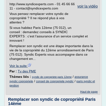
http://www.syndicexperts.com - 01 45 66 66
voir la vidéo
11 - contact@syndicexperts.com
Vous pensez remplacer votre syndic de
copropriété ? Il ne répond plus à vos
attentes ?
Si vous habitez Paris 12ème (75 012), un
conseil : demandez conseils à SYNDIC
EXPERTS : c’est l’assurance d’un service complet et
innovant !
Remplacer son syndic est une étape importante dans la
vie de la copropriété du 12ème arrondissement de Paris
(75 012). Syndic Experts vous accompagne dans ce
changement en...
Voir la suite
Par :
Tv des PME
Thèmes liés :
/
assurance
syndic de copropriete paris 12eme
/
/
syndic copropriete
conseil de copropriete syndic
paris syndic et
gestion
Haut de page
Remplacer son syndic de copropriété Paris
14ème