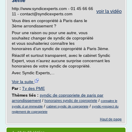
3ème
http://www.syndicexperts.com - 01 45 66 66
voir la vidéo
11 - contact@syndicexperts.com
Vous êtes en copropriété à Paris dans le
3ème arrondissement ?
Pour une raison ou pour une autre, vous
souhaitez changer de syndic de copropriété
et vous souhaiteriez connaître les
honoraires d’un syndic de copropriété à Paris 3ème.
Réactif et surtout transparent, avec le cabinet Syndic
Expert, vous n’aurez aucune surprise concernant les
honoraires de votre syndic de copropriété.
Avec Syndic Experts,...
Voir la suite
Par :
Tv des PME
Thèmes liés :
syndic de copropriete de paris par
arrondissement
/
/
honoraires syndic de copropriete
connaitre le
/
/
syndic d un immeuble
cabinet syndic de copropriete
syndic+respect du
reglement de copropriete
Haut de page