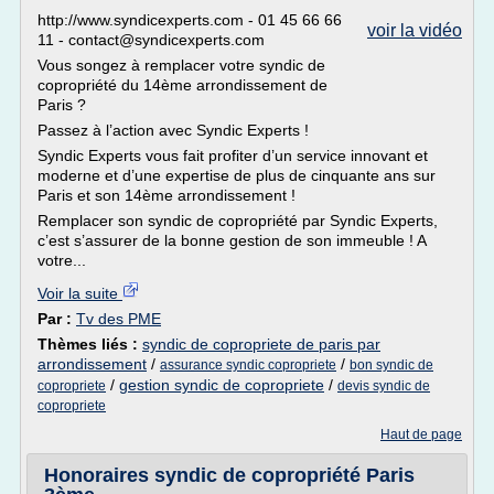
http://www.syndicexperts.com - 01 45 66 66
voir la vidéo
11 - contact@syndicexperts.com
Vous songez à remplacer votre syndic de
copropriété du 14ème arrondissement de
Paris ?
Passez à l’action avec Syndic Experts !
Syndic Experts vous fait profiter d’un service innovant et
moderne et d’une expertise de plus de cinquante ans sur
Paris et son 14ème arrondissement !
Remplacer son syndic de copropriété par Syndic Experts,
c’est s’assurer de la bonne gestion de son immeuble ! A
votre...
Voir la suite
Par :
Tv des PME
Thèmes liés :
syndic de copropriete de paris par
arrondissement
/
/
assurance syndic copropriete
bon syndic de
/
gestion syndic de copropriete
/
copropriete
devis syndic de
copropriete
Haut de page
Honoraires syndic de copropriété Paris