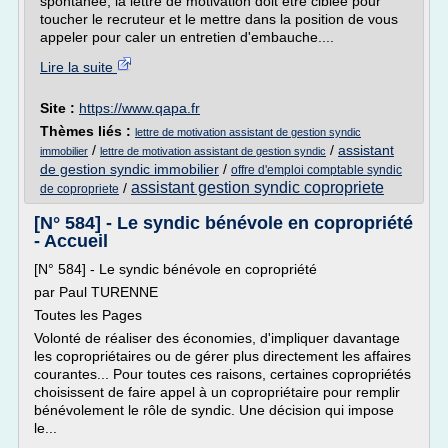
spontanée, la lettre de motivation doit être ciblée pour
toucher le recruteur et le mettre dans la position de vous
appeler pour caler un entretien d'embauche....
Lire la suite
Site :
https://www.qapa.fr
Thèmes liés :
lettre de motivation assistant de gestion syndic
/
/
assistant
immobilier
lettre de motivation assistant de gestion syndic
de gestion syndic immobilier
/
offre d'emploi comptable syndic
assistant gestion syndic copropriete
/
de copropriete
[N° 584] - Le syndic bénévole en copropriété
- Accueil
[N° 584] - Le syndic bénévole en copropriété
par Paul TURENNE
Toutes les Pages
Volonté de réaliser des économies, d'impliquer davantage
les copropriétaires ou de gérer plus directement les affaires
courantes... Pour toutes ces raisons, certaines copropriétés
choisissent de faire appel à un copropriétaire pour remplir
bénévolement le rôle de syndic. Une décision qui impose
le...