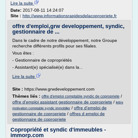
Lire la suite
Date:
2017-08-11 14:24:07
Site :
http://www.informationsrapidesdelacopropriete.fr
offre d'emploi,grw developpement, syndic,
gestionnaire de ...
Dans le cadre de notre développement, notre Groupe
recherche différents profils pour ses filiales.
Vous êtes :
- Gestionnaire de copropriétés
- Assistant(e) spécialisé(e) dans la...
Lire la suite
Site :
https://www.grwdeveloppement.com
Thèmes liés :
/
offre d'emploi comptable syndic de copropriete
offre d'emploi assistant gestionnaire de copropriete
/
lettre
/
offre d'emploi de
motivation comptable syndic immobilier
gestionnaire de copropriete
/
offres d emploi de
gestionnaire de copropriete
Copropriété et syndic d'immeubles -
immorp.com