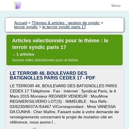
Menu
Accueil
>
Thèmes & articles : gestion de syndic
>
terroir syndic
>
le terroir syndic paris 17
Articles sélectionnés pour le thème : le
terroir syndic paris 17
1 articles
→
Aucune vidéo sélectionnée pour ce thème
LE TERROIR 48, BOULEVARD DES
BATIGNOLLES PARIS CEDEX 17 - PDF
LE TERROIR 48, BOULEVARD DES BATIGNOLLES PARIS
CEDEX 17 Téléphone : Fax : Internet : Syndicat Paris, le 4
Mars 2015 Monsieur REGNIER VENDEUR : MouMme
REGNIER/SILVERIO LOT(S) : IMMEUBLE : Nos Réfs :
03/6230/8037A /54467 V/Correspondant : Mme VANESSA
DA CUNHA : Cher Maître, Faisant suite à votre demande de
renseignements concernant le projet de mutation cité en
référence, nous avons l...