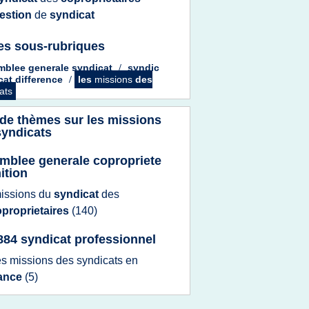
estion
de
syndicat
es sous-rubriques
mblee generale syndicat
/
syndic
cat difference
/
les
missions
des
ats
 de thèmes sur
les missions
syndicats
mblee generale copropriete
ition
issions
du
syndicat
des
proprietaires
(140)
1884 syndicat professionnel
es
missions
des
syndicats
en
rance
(5)