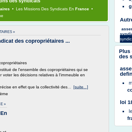
ions des syndicats
g
taires
•
Les
Missions
Des
Syndicats
En
France
•
me
Autr
asse
TAIRES »
syndi
syndic
icat des copropriétaires ...
Plus
des 
copropriétaires
asse
nstitué de l'ensemble des copropriétaires qui se
defin
voter les décisions relatives à l'immeuble en
m
précise en effet que la collectivité des...
[suite...]
co
thème
loi 
E »
l
 En
f