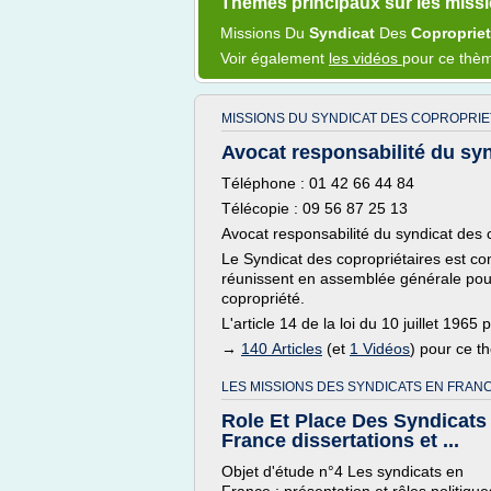
Thèmes principaux sur les miss
Missions
Du
Syndicat
Des
Coproprie
Voir également
les vidéos
pour ce thè
MISSIONS DU SYNDICAT DES COPROPRIE
Avocat responsabilité du synd
Téléphone : 01 42 66 44 84
Télécopie : 09 56 87 25 13
Avocat responsabilité du syndicat des 
Le Syndicat des copropriétaires est co
réunissent en assemblée générale pour 
copropriété.
L'article 14 de la loi du 10 juillet 1965 
→
140 Articles
(et
1 Vidéos
) pour ce 
LES MISSIONS DES SYNDICATS EN FRANC
Role Et Place Des Syndicats
France dissertations et ...
Objet d'étude n°4 Les syndicats en