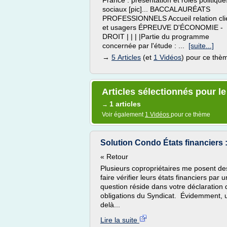
France : présentation et rôles politique
sociaux [pic]... BACCALAURÉATS
PROFESSIONNELS Accueil relation cli
et usagers ÉPREUVE D'ÉCONOMIE -
DROIT | | | |Partie du programme
concernée par l'étude : ...
[suite...]
→
5 Articles
(et
1 Vidéos
) pour ce thè
Articles sélectionnés pour l
1 articles
→
Voir également
1 Vidéos
pour ce thème
Solution Condo États financiers :
« Retour
Plusieurs copropriétaires me posent de
faire vérifier leurs états financiers par
question réside dans votre déclaration de
obligations du Syndicat. Évidemment, un
delà...
Lire la suite