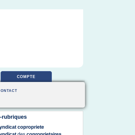
COMPTE
CONTACT
-rubriques
yndicat copropriete
yndicat
des
coproprietaires