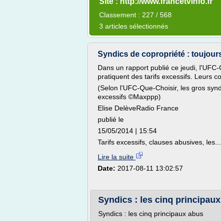
Site : http://www.francetvinfo.fr
Classement : 227 / 568
3 articles sélectionnés
Syndics de copropriété : toujours
Dans un rapport publié ce jeudi, l'UFC-
pratiquent des tarifs excessifs. Leurs 
(Selon l'UFC-Que-Choisir, les gros synd
excessifs ©Maxppp)
Elise DelèveRadio France
publié le
15/05/2014 | 15:54
Tarifs excessifs, clauses abusives, les...
Lire la suite
Date:
2017-08-11 13:02:57
Syndics : les cinq principaux
Syndics : les cinq principaux abus