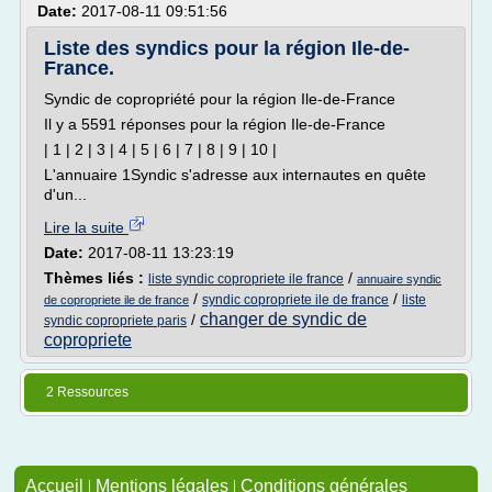
Date:
2017-08-11 09:51:56
Liste des syndics pour la région Ile-de-
France.
Syndic de copropriété pour la région Ile-de-France
Il y a 5591 réponses pour la région Ile-de-France
| 1 | 2 | 3 | 4 | 5 | 6 | 7 | 8 | 9 | 10 |
L'annuaire 1Syndic s'adresse aux internautes en quête
d'un...
Lire la suite
Date:
2017-08-11 13:23:19
Thèmes liés :
/
liste syndic copropriete ile france
annuaire syndic
/
/
syndic copropriete ile de france
liste
de copropriete ile de france
changer de syndic de
/
syndic copropriete paris
copropriete
2 Ressources
Accueil
|
Mentions légales
|
Conditions générales